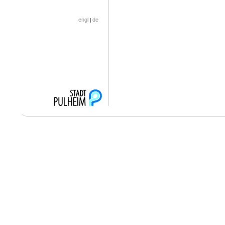
engl
de
|