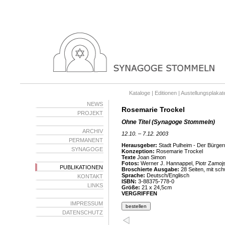
Kataloge |
Editionen |
Austellungsplakate
NEWS
Rosemarie Trockel
PROJEKT
Ohne Titel (Synagoge Stommeln)
ARCHIV
12.10. – 7.12. 2003
PERMANENT
Herausgeber:
Stadt Pulheim - Der Bürgerm
SYNAGOGE
Konzeption:
Rosemarie Trockel
Texte
Joan Simon
Fotos:
Werner J. Hannappel, Piotr Zamojs
PUBLIKATIONEN
Broschierte Ausgabe:
28 Seiten, mit sc
Sprache:
Deutsch/Englisch
KONTAKT
ISBN:
3-88375-778-0
LINKS
Größe:
21 x 24,5cm
VERGRIFFEN
IMPRESSUM
DATENSCHUTZ